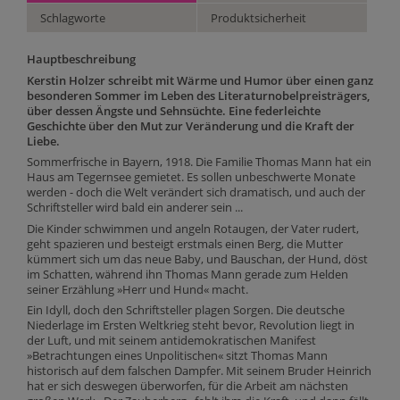
Schlagworte
Produktsicherheit
Hauptbeschreibung
Kerstin Holzer schreibt mit Wärme und Humor über einen ganz
besonderen Sommer im Leben des Literaturnobelpreisträgers,
über dessen Ängste und Sehnsüchte. Eine federleichte
Geschichte über den Mut zur Veränderung und die Kraft der
Liebe.
Sommerfrische in Bayern, 1918. Die Familie Thomas Mann hat ein
Haus am Tegernsee gemietet. Es sollen unbeschwerte Monate
werden - doch die Welt verändert sich dramatisch, und auch der
Schriftsteller wird bald ein anderer sein ...
Die Kinder schwimmen und angeln Rotaugen, der Vater rudert,
geht spazieren und besteigt erstmals einen Berg, die Mutter
kümmert sich um das neue Baby, und Bauschan, der Hund, döst
im Schatten, während ihn Thomas Mann gerade zum Helden
seiner Erzählung »Herr und Hund« macht.
Ein Idyll, doch den Schriftsteller plagen Sorgen. Die deutsche
Niederlage im Ersten Weltkrieg steht bevor, Revolution liegt in
der Luft, und mit seinem antidemokratischen Manifest
»Betrachtungen eines Unpolitischen« sitzt Thomas Mann
historisch auf dem falschen Dampfer. Mit seinem Bruder Heinrich
hat er sich deswegen überworfen, für die Arbeit am nächsten