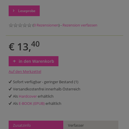
Leseprobe
(
0 Rezensionen
) -
Rezension verfassen
40
€ 13,
in den Warenkorb
Auf den Merkzettel
Sofort verfügbar - geringer Bestand (1)
Versandkostenfrei innerhalb Österreich
Als
Hardcover
erhältlich
Als
E-BOOK (EPUB)
erhältlich
Zusatzinfo
Verfasser