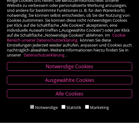
einige Cookies uns helfen, die Benutzerfreundlichkeit unserer
Website zu verbessern oder personalisierte Werbung anzuzeigen,
sind andere für bestimmte Funktionen (z. B. für den Warenkorb)
notwendig. Sie können selbst entscheiden, ob Sie der Nutzung von
Cookies zustimmen. Sie können diese nicht notwendigen Cookies
per Klick auf die Schaltfläche „Alle Cookies“ akzeptieren, eine
individuelle Auswahl treffen („Ausgewählte Cookies“) oder per Klick
auf die Schaltfläche „Notwendige Cookies“ ablehnen. Im
Cookie-
Bereich unserer Datenschutzerklärung
können Sie diese
Einstellungen jederzeit wieder aufrufen, anpassen und Cookies auch
nachträglich abwählen. Weitere Informationen hierzu finden Sie in
unserer
Datenschutzerklärung
.
Notwendige Cookies
Kontakt
Ausgewählte Cookies
Besold Buch-Papier
Alle Cookies
Hauptplatz 14, 9300 St. Veit an der Glan
T:
04212/2255
Notwendige
Statistik
Marketing
M:
bestellung@besold.at
www.besold.at