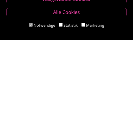
Besold Buch-Papier
Alle Cookies
Hauptplatz 14, 9300 St. Veit an der Glan
T:
04212/2255
Notwendige
Statistik
Marketing
M:
bestellung@besold.at
www.besold.at
Öffnungszeiten
Mo-Fr 9.00 - 18.00 Uhr
Sa 8.30 - 12.30 Uhr
Zahlungsarten