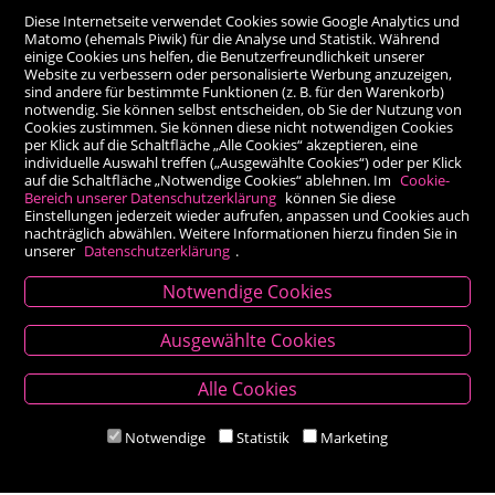
Diese Internetseite verwendet Cookies sowie Google Analytics und
Matomo (ehemals Piwik) für die Analyse und Statistik. Während
einige Cookies uns helfen, die Benutzerfreundlichkeit unserer
Website zu verbessern oder personalisierte Werbung anzuzeigen,
sind andere für bestimmte Funktionen (z. B. für den Warenkorb)
notwendig. Sie können selbst entscheiden, ob Sie der Nutzung von
Cookies zustimmen. Sie können diese nicht notwendigen Cookies
per Klick auf die Schaltfläche „Alle Cookies“ akzeptieren, eine
individuelle Auswahl treffen („Ausgewählte Cookies“) oder per Klick
auf die Schaltfläche „Notwendige Cookies“ ablehnen. Im
Cookie-
Bereich unserer Datenschutzerklärung
können Sie diese
Einstellungen jederzeit wieder aufrufen, anpassen und Cookies auch
nachträglich abwählen. Weitere Informationen hierzu finden Sie in
unserer
Datenschutzerklärung
.
Notwendige Cookies
Kontakt
Ausgewählte Cookies
Besold Buch-Papier
Alle Cookies
Hauptplatz 14, 9300 St. Veit an der Glan
T:
04212/2255
Notwendige
Statistik
Marketing
M:
bestellung@besold.at
www.besold.at