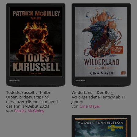
Todeskarussell
. . Thriller -
Wilderland – Der Berg
. .
Urban, bildgewaltig und
Actiongeladene Fantasy ab 11
nervenzerreißend spannend –
Jahren
das Thriller-Debüt 2026!
von
Gina Mayer
von
Patrick McGinley