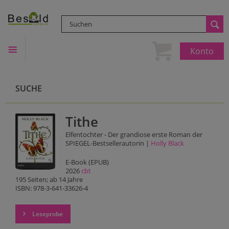
Konto
SUCHE
Tithe
Elfentochter - Der grandiose erste Roman der
SPIEGEL-Bestsellerautorin |
Holly Black
E-Book (EPUB)
2026
cbt
195 Seiten; ab 14 Jahre
ISBN: 978-3-641-33626-4
Leseprobe