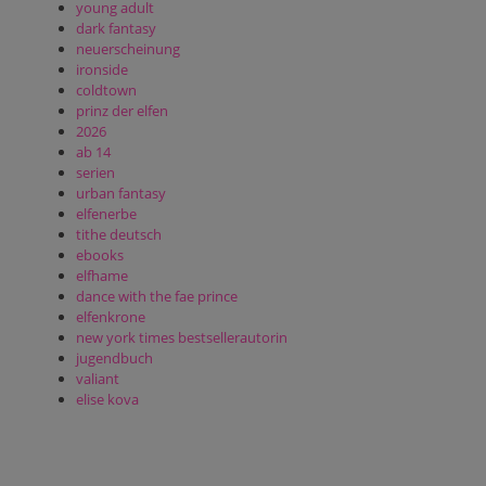
young adult
dark fantasy
neuerscheinung
ironside
coldtown
prinz der elfen
2026
ab 14
serien
urban fantasy
elfenerbe
tithe deutsch
ebooks
elfhame
dance with the fae prince
elfenkrone
new york times bestsellerautorin
jugendbuch
valiant
elise kova