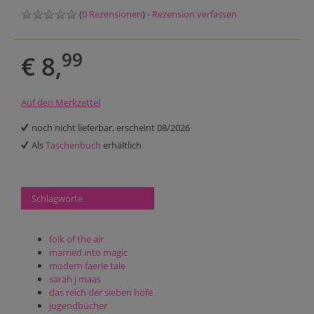
(
0 Rezensionen
) -
Rezension verfassen
99
€ 8,
Auf den Merkzettel
noch nicht lieferbar, erscheint 08/2026
Als
Taschenbuch
erhältlich
Schlagworte
folk of the air
married into magic
modern faerie tale
sarah j maas
das reich der sieben höfe
jugendbücher