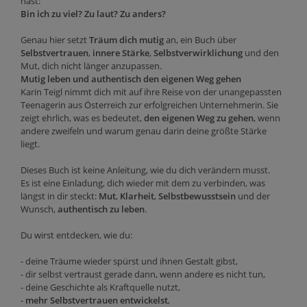
hast:
Bin ich zu viel? Zu laut? Zu anders?
Genau hier setzt
Träum dich mutig
an, ein Buch über
Selbstvertrauen
,
innere Stärke
,
Selbstverwirklichung
und den
Mut, dich nicht länger anzupassen.
Mutig leben und authentisch den eigenen Weg gehen
Karin Teigl nimmt dich mit auf ihre Reise von der unangepassten
Teenagerin aus Österreich zur erfolgreichen Unternehmerin. Sie
zeigt ehrlich, was es bedeutet,
den eigenen Weg zu gehen
, wenn
andere zweifeln und warum genau darin deine größte Stärke
liegt.
Dieses Buch ist keine Anleitung, wie du dich verändern musst.
Es ist eine Einladung, dich wieder mit dem zu verbinden, was
längst in dir steckt:
Mut
,
Klarheit
,
Selbstbewusstsein
und der
Wunsch,
authentisch zu leben
.
Du wirst entdecken, wie du:
- deine Träume wieder spürst und ihnen Gestalt gibst,
- dir selbst vertraust gerade dann, wenn andere es nicht tun,
- deine Geschichte als Kraftquelle nutzt,
-
mehr Selbstvertrauen entwickelst
,