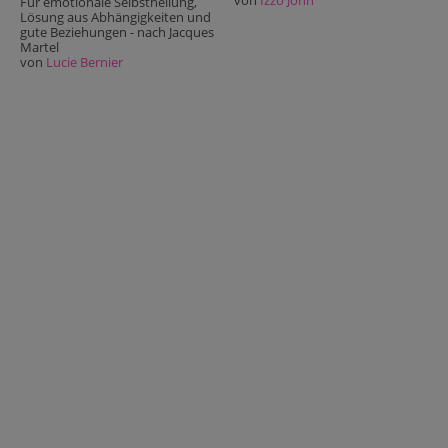
von
Izzo John
Für emotionale Selbstheilung,
Lösung aus Abhängigkeiten und
gute Beziehungen - nach Jacques
Martel
von
Lucie Bernier