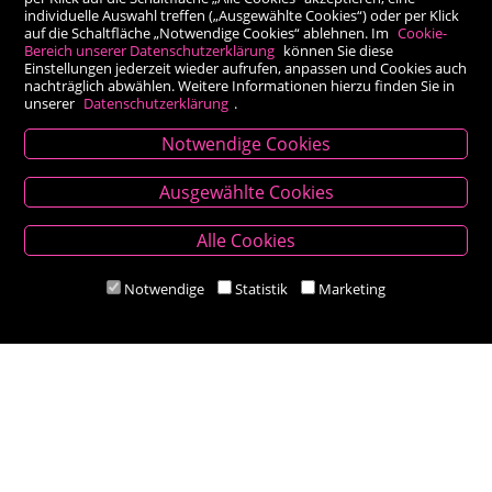
individuelle Auswahl treffen („Ausgewählte Cookies“) oder per Klick
auf die Schaltfläche „Notwendige Cookies“ ablehnen. Im
Cookie-
Bereich unserer Datenschutzerklärung
können Sie diese
Einstellungen jederzeit wieder aufrufen, anpassen und Cookies auch
nachträglich abwählen. Weitere Informationen hierzu finden Sie in
unserer
Datenschutzerklärung
.
Notwendige Cookies
Kontakt
Ausgewählte Cookies
Besold Buch-Papier
Alle Cookies
Hauptplatz 14, 9300 St. Veit an der Glan
T:
04212/2255
Notwendige
Statistik
Marketing
M:
bestellung@besold.at
www.besold.at