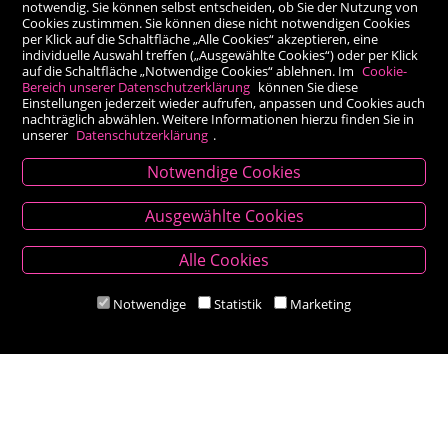
notwendig. Sie können selbst entscheiden, ob Sie der Nutzung von
Cookies zustimmen. Sie können diese nicht notwendigen Cookies
per Klick auf die Schaltfläche „Alle Cookies“ akzeptieren, eine
individuelle Auswahl treffen („Ausgewählte Cookies“) oder per Klick
auf die Schaltfläche „Notwendige Cookies“ ablehnen. Im
Cookie-
Bereich unserer Datenschutzerklärung
können Sie diese
Einstellungen jederzeit wieder aufrufen, anpassen und Cookies auch
nachträglich abwählen. Weitere Informationen hierzu finden Sie in
unserer
Datenschutzerklärung
.
Notwendige Cookies
Kontakt
Ausgewählte Cookies
Besold Buch-Papier
Alle Cookies
Hauptplatz 14, 9300 St. Veit an der Glan
T:
04212/2255
Notwendige
Statistik
Marketing
M:
bestellung@besold.at
www.besold.at