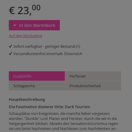
00
€ 23,
in den Warenkorb
Auf den Merkzettel
Sofort verfügbar - geringer Bestand (1)
Versandkostenfrei innerhalb Österreich
Zusatzinfo
Verfasser
Schlagworte
Produktsicherheit
Hauptbeschreibung
Die Faszination düsterer Orte: Dark Tourism
Schauplätze von Ereignissen, die manche lieber vergessen
würden: "Dunkle" Lost Places sind Fenster, durch die wir in die
Vergangenheit blicken. Abseits des Sensationstourismus regen
sie uns beim Nachreisen und Nachlesen zum Nachdenken an -