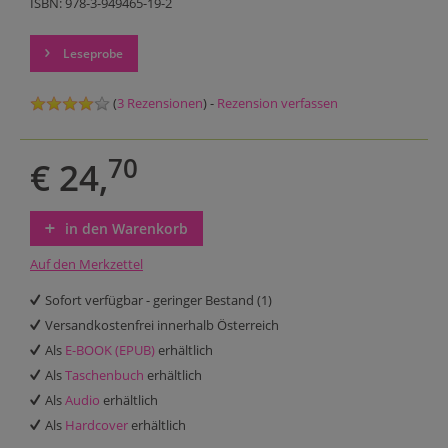
ISBN: 978-3-949465-19-2
Leseprobe
(
3 Rezensionen
) -
Rezension verfassen
70
€ 24,
in den Warenkorb
Auf den Merkzettel
Sofort verfügbar - geringer Bestand (1)
Versandkostenfrei innerhalb Österreich
Als
E-BOOK (EPUB)
erhältlich
Als
Taschenbuch
erhältlich
Als
Audio
erhältlich
Als
Hardcover
erhältlich