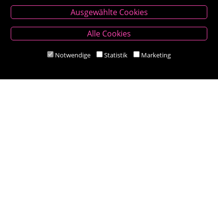
Kontakt
Ausgewählte Cookies
Besold Buch-Papier
Alle Cookies
Hauptplatz 14, 9300 St. Veit an der Glan
T:
04212/2255
Notwendige
Statistik
Marketing
M:
bestellung@besold.at
www.besold.at
Öffnungszeiten
Mo-Fr 9.00 - 18.00 Uhr
Sa 8.30 - 12.30 Uhr