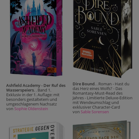
Dire Bound
. . Roman - Hast du
Ashfield Academy - Der Ruf des
das Herz eines Wolfs? - Das
Wasserspeiers
. . Band 1.
Romantasy-Must-Read des
Exklusiv in der 1. Auflage: mit
Jahres - Limitierte Deluxe-Edition
besonders gestaltetem und
mit Wendeumschlag und
umgeschlagenem Nachsatz
exklusiver Character-Card
von
Sophie Oldenstein
von
Sable Sorensen