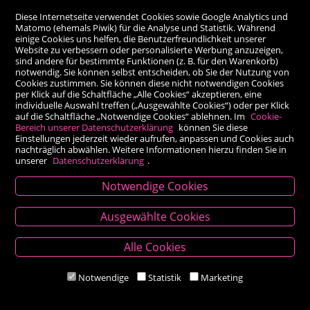
Diese Internetseite verwendet Cookies sowie Google Analytics und
Matomo (ehemals Piwik) für die Analyse und Statistik. Während
einige Cookies uns helfen, die Benutzerfreundlichkeit unserer
Website zu verbessern oder personalisierte Werbung anzuzeigen,
sind andere für bestimmte Funktionen (z. B. für den Warenkorb)
notwendig. Sie können selbst entscheiden, ob Sie der Nutzung von
Cookies zustimmen. Sie können diese nicht notwendigen Cookies
per Klick auf die Schaltfläche „Alle Cookies“ akzeptieren, eine
individuelle Auswahl treffen („Ausgewählte Cookies“) oder per Klick
auf die Schaltfläche „Notwendige Cookies“ ablehnen. Im
Cookie-
Bereich unserer Datenschutzerklärung
können Sie diese
Einstellungen jederzeit wieder aufrufen, anpassen und Cookies auch
nachträglich abwählen. Weitere Informationen hierzu finden Sie in
unserer
Datenschutzerklärung
.
Notwendige Cookies
Kontakt
Ausgewählte Cookies
Besold Buch-Papier
Alle Cookies
Hauptplatz 14, 9300 St. Veit an der Glan
T:
04212/2255
Notwendige
Statistik
Marketing
M:
bestellung@besold.at
www.besold.at