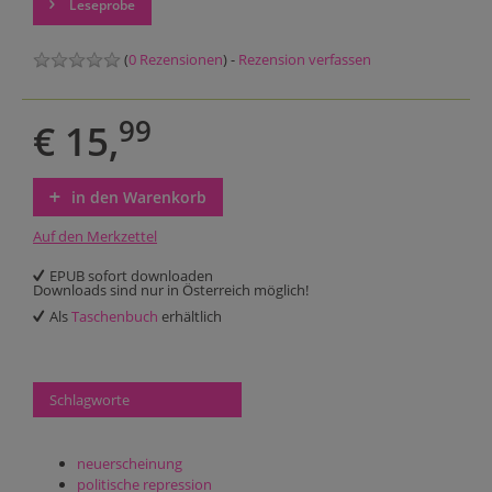
Leseprobe
(
0 Rezensionen
) -
Rezension verfassen
99
€ 15,
in den Warenkorb
Auf den Merkzettel
EPUB sofort downloaden
Downloads sind nur in Österreich möglich!
Als
Taschenbuch
erhältlich
Schlagworte
neuerscheinung
politische repression