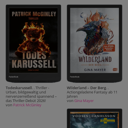
Todeskarussell
. . Thriller -
Wilderland – Der Berg
. .
Urban, bildgewaltig und
Actiongeladene Fantasy ab 11
nervenzerreißend spannend –
Jahren
das Thriller-Debüt 2026!
von
Gina Mayer
von
Patrick McGinley