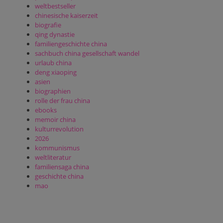
weltbestseller
chinesische kaiserzeit
biografie
qing dynastie
familiengeschichte china
sachbuch china gesellschaft wandel
urlaub china
deng xiaoping
asien
biographien
rolle der frau china
ebooks
memoir china
kulturrevolution
2026
kommunismus
weltliteratur
familiensaga china
geschichte china
mao