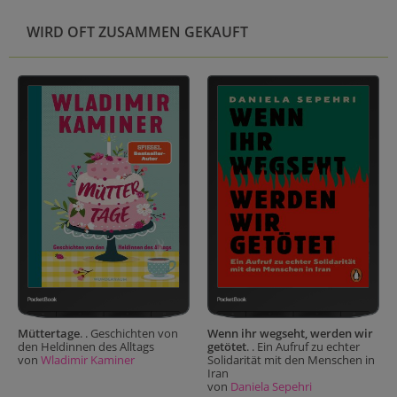
WIRD OFT ZUSAMMEN GEKAUFT
Müttertage
. . Geschichten von
Wenn ihr wegseht, werden wir
den Heldinnen des Alltags
getötet
. . Ein Aufruf zu echter
von
Wladimir Kaminer
Solidarität mit den Menschen in
Iran
von
Daniela Sepehri