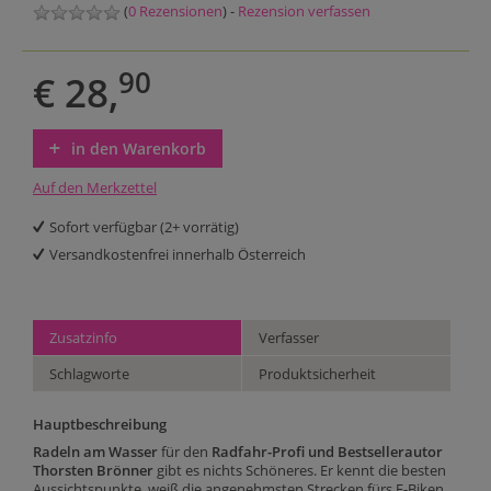
(
0 Rezensionen
) -
Rezension verfassen
90
€ 28,
in den Warenkorb
Auf den Merkzettel
Sofort verfügbar (2+ vorrätig)
Versandkostenfrei innerhalb Österreich
Zusatzinfo
Verfasser
Schlagworte
Produktsicherheit
Hauptbeschreibung
Radeln am Wasser
für den
Radfahr-Profi und Bestsellerautor
Thorsten Brönner
gibt es nichts Schöneres. Er kennt die besten
Aussichtspunkte, weiß die angenehmsten Strecken fürs E-Biken