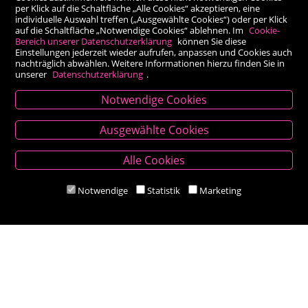
per Klick auf die Schaltfläche „Alle Cookies“ akzeptieren, eine
individuelle Auswahl treffen („Ausgewählte Cookies“) oder per Klick
auf die Schaltfläche „Notwendige Cookies“ ablehnen. Im
Cookie-
Bereich unserer Datenschutzerklärung
können Sie diese
Einstellungen jederzeit wieder aufrufen, anpassen und Cookies auch
nachträglich abwählen. Weitere Informationen hierzu finden Sie in
unserer
Datenschutzerklärung
.
Notwendige Cookies
Kontakt
Ausgewählte Cookies
Besold Buch-Papier
Alle Cookies
Hauptplatz 14, 9300 St. Veit an der Glan
T:
04212/2255
Notwendige
Statistik
Marketing
M:
bestellung@besold.at
www.besold.at