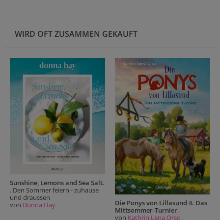
WIRD OFT ZUSAMMEN GEKAUFT
Sunshine, Lemons and Sea Salt
.
. Den Sommer feiern - zuhause
und draussen
Die Ponys von Lillasund 4. Das
von
Donna Hay
Mittsommer-Turnier
.
von
Kathrin Lena Orso