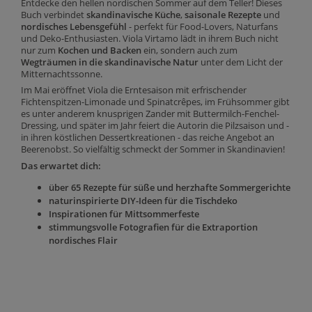
Entdecke den hellen nordischen Sommer auf dem Teller! Dieses
Buch verbindet
skandinavische Küche
,
saisonale Rezepte
und
nordisches Lebensgefühl
- perfekt für Food-Lovers, Naturfans
und Deko-Enthusiasten. Viola Virtamo lädt in ihrem Buch nicht
nur zum
Kochen und Backen
ein, sondern auch zum
Wegträumen in die skandinavische Natur
unter dem Licht der
Mitternachtssonne.
Im Mai eröffnet Viola die Erntesaison mit erfrischender
Fichtenspitzen-Limonade und Spinatcrêpes, im Frühsommer gibt
es unter anderem knusprigen Zander mit Buttermilch-Fenchel-
Dressing, und später im Jahr feiert die Autorin die Pilzsaison und -
in ihren köstlichen Dessertkreationen - das reiche Angebot an
Beerenobst. So vielfältig schmeckt der Sommer in Skandinavien!
Das erwartet dich:
über 65 Rezepte für süße und herzhafte Sommergerichte
naturinspirierte DIY-Ideen für die Tischdeko
Inspirationen für Mittsommerfeste
stimmungsvolle Fotografien für die Extraportion
nordisches Flair