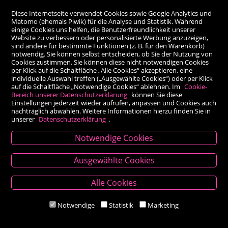
Diese Internetseite verwendet Cookies sowie Google Analytics und
Matomo (ehemals Piwik) für die Analyse und Statistik. Während
einige Cookies uns helfen, die Benutzerfreundlichkeit unserer
Website zu verbessern oder personalisierte Werbung anzuzeigen,
sind andere für bestimmte Funktionen (z. B. für den Warenkorb)
notwendig. Sie können selbst entscheiden, ob Sie der Nutzung von
Cookies zustimmen. Sie können diese nicht notwendigen Cookies
per Klick auf die Schaltfläche „Alle Cookies“ akzeptieren, eine
individuelle Auswahl treffen („Ausgewählte Cookies“) oder per Klick
auf die Schaltfläche „Notwendige Cookies“ ablehnen. Im
Cookie-
Bereich unserer Datenschutzerklärung
können Sie diese
Einstellungen jederzeit wieder aufrufen, anpassen und Cookies auch
nachträglich abwählen. Weitere Informationen hierzu finden Sie in
unserer
Datenschutzerklärung
.
Notwendige Cookies
Kontakt
Ausgewählte Cookies
Besold Buch-Papier
Alle Cookies
Hauptplatz 14, 9300 St. Veit an der Glan
T:
04212/2255
Notwendige
Statistik
Marketing
M:
bestellung@besold.at
www.besold.at