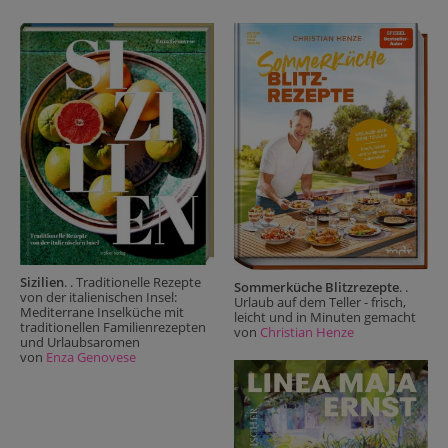
Sizilien
. . Traditionelle Rezepte
Sommerküche Blitzrezepte
. .
von der italienischen Insel:
Urlaub auf dem Teller - frisch,
Mediterrane Inselküche mit
leicht und in Minuten gemacht
traditionellen Familienrezepten
von
Christian Henze
und Urlaubsaromen
von
Enza Genovese