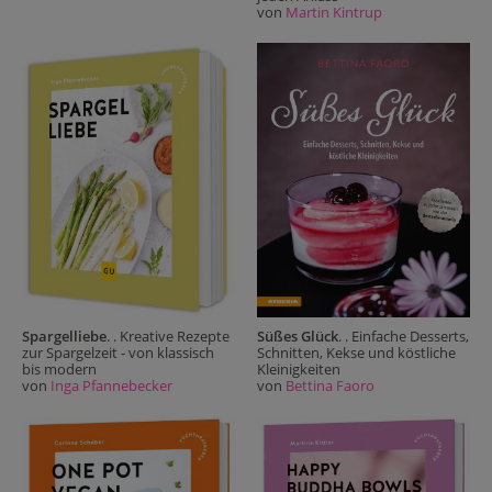
von
Martin Kintrup
Spargelliebe
. . Kreative Rezepte
Süßes Glück
. . Einfache Desserts,
zur Spargelzeit - von klassisch
Schnitten, Kekse und köstliche
bis modern
Kleinigkeiten
von
Inga Pfannebecker
von
Bettina Faoro