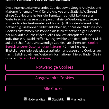
Diese Internetseite verwendet Cookies sowie Google Analytics und
Matomo (ehemals Piwik) für die Analyse und Statistik. Während
einige Cookies uns helfen, die Benutzerfreundlichkeit unserer
Website zu verbessern oder personalisierte Werbung anzuzeigen,
sind andere für bestimmte Funktionen (z. B. für den Warenkorb)
notwendig. Sie können selbst entscheiden, ob Sie der Nutzung von
Cookies zustimmen. Sie können diese nicht notwendigen Cookies
per Klick auf die Schaltfläche „Alle Cookies“ akzeptieren, eine
individuelle Auswahl treffen („Ausgewählte Cookies“) oder per Klick
auf die Schaltfläche „Notwendige Cookies“ ablehnen. Im
Cookie-
Bereich unserer Datenschutzerklärung
können Sie diese
Einstellungen jederzeit wieder aufrufen, anpassen und Cookies auch
nachträglich abwählen. Weitere Informationen hierzu finden Sie in
unserer
Datenschutzerklärung
.
Notwendige Cookies
Kontakt
Ausgewählte Cookies
Besold Buch-Papier
Alle Cookies
Hauptplatz 14, 9300 St. Veit an der Glan
T:
04212/2255
Notwendige
Statistik
Marketing
M:
bestellung@besold.at
www.besold.at