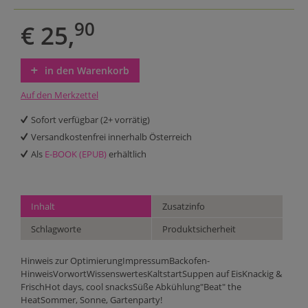
90
€ 25,
in den Warenkorb
Auf den Merkzettel
Sofort verfügbar (2+ vorrätig)
Versandkostenfrei innerhalb Österreich
Als
E-BOOK (EPUB)
erhältlich
Inhalt
Zusatzinfo
Schlagworte
Produktsicherheit
Hinweis zur OptimierungImpressumBackofen-
HinweisVorwortWissenswertesKaltstartSuppen auf EisKnackig &
FrischHot days, cool snacksSüße Abkühlung"Beat" the
HeatSommer, Sonne, Gartenparty!