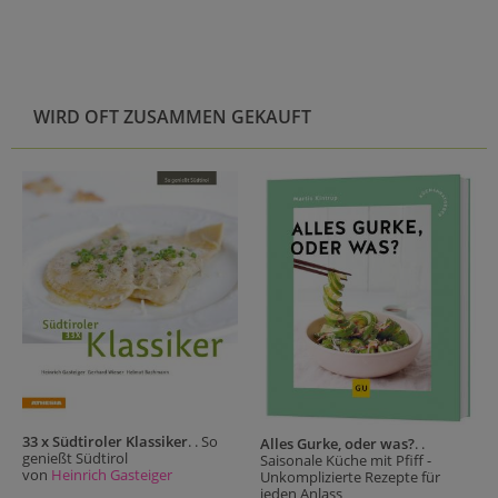
WIRD OFT ZUSAMMEN GEKAUFT
33 x Südtiroler Klassiker
. . So
Alles Gurke, oder was?
. .
genießt Südtirol
Saisonale Küche mit Pfiff -
von
Heinrich Gasteiger
Unkomplizierte Rezepte für
jeden Anlass