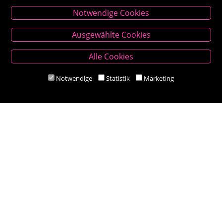
Notwendige Cookies
Kontakt
Ausgewählte Cookies
Besold Buch-Papier
Alle Cookies
Hauptplatz 14, 9300 St. Veit an der Glan
T:
04212/2255
Notwendige
Statistik
Marketing
M:
bestellung@besold.at
www.besold.at
Öffnungszeiten
Mo-Fr 9.00 - 18.00 Uhr
Sa 8.30 - 12.30 Uhr