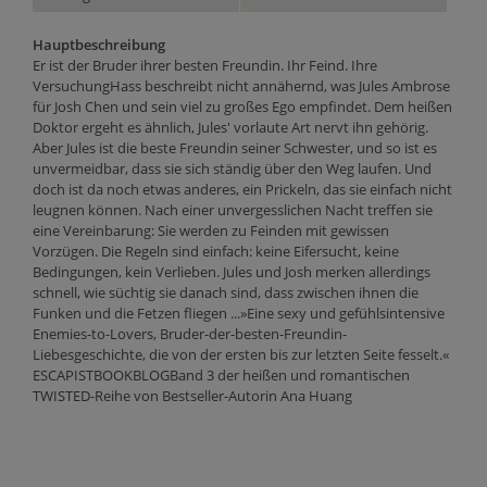
Hauptbeschreibung
Er ist der Bruder ihrer besten Freundin. Ihr Feind. Ihre
VersuchungHass beschreibt nicht annähernd, was Jules Ambrose
für Josh Chen und sein viel zu großes Ego empfindet. Dem heißen
Doktor ergeht es ähnlich, Jules' vorlaute Art nervt ihn gehörig.
Aber Jules ist die beste Freundin seiner Schwester, und so ist es
unvermeidbar, dass sie sich ständig über den Weg laufen. Und
doch ist da noch etwas anderes, ein Prickeln, das sie einfach nicht
leugnen können. Nach einer unvergesslichen Nacht treffen sie
eine Vereinbarung: Sie werden zu Feinden mit gewissen
Vorzügen. Die Regeln sind einfach: keine Eifersucht, keine
Bedingungen, kein Verlieben. Jules und Josh merken allerdings
schnell, wie süchtig sie danach sind, dass zwischen ihnen die
Funken und die Fetzen fliegen ...»Eine sexy und gefühlsintensive
Enemies-to-Lovers, Bruder-der-besten-Freundin-
Liebesgeschichte, die von der ersten bis zur letzten Seite fesselt.«
ESCAPISTBOOKBLOGBand 3 der heißen und romantischen
TWISTED-Reihe von Bestseller-Autorin Ana Huang