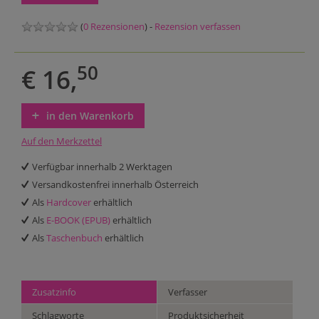
(
0 Rezensionen
) -
Rezension verfassen
50
€ 16,
in den Warenkorb
Auf den Merkzettel
Verfügbar innerhalb 2 Werktagen
Versandkostenfrei innerhalb Österreich
Als
Hardcover
erhältlich
Als
E-BOOK (EPUB)
erhältlich
Als
Taschenbuch
erhältlich
Zusatzinfo
Verfasser
Schlagworte
Produktsicherheit