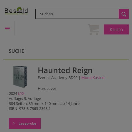
Konto
SUCHE
Haunted Reign
Everfall Academy BD02 |
Mona Kasten
Hardcover
2024
LYX
Auflage: 3. Auflage
384 Seiten; 35 mm x 140 mm; ab 14 Jahre
ISBN: 978-3-7363-2368-1
Leseprobe