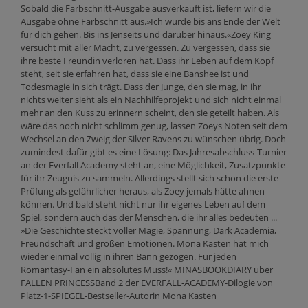
Sobald die Farbschnitt-Ausgabe ausverkauft ist, liefern wir die
Ausgabe ohne Farbschnitt aus.»Ich würde bis ans Ende der Welt
für dich gehen. Bis ins Jenseits und darüber hinaus.«Zoey King
versucht mit aller Macht, zu vergessen. Zu vergessen, dass sie
ihre beste Freundin verloren hat. Dass ihr Leben auf dem Kopf
steht, seit sie erfahren hat, dass sie eine Banshee ist und
Todesmagie in sich trägt. Dass der Junge, den sie mag, in ihr
nichts weiter sieht als ein Nachhilfeprojekt und sich nicht einmal
mehr an den Kuss zu erinnern scheint, den sie geteilt haben. Als
wäre das noch nicht schlimm genug, lassen Zoeys Noten seit dem
Wechsel an den Zweig der Silver Ravens zu wünschen übrig. Doch
zumindest dafür gibt es eine Lösung: Das Jahresabschluss-Turnier
an der Everfall Academy steht an, eine Möglichkeit, Zusatzpunkte
für ihr Zeugnis zu sammeln. Allerdings stellt sich schon die erste
Prüfung als gefährlicher heraus, als Zoey jemals hätte ahnen
können. Und bald steht nicht nur ihr eigenes Leben auf dem
Spiel, sondern auch das der Menschen, die ihr alles bedeuten ...
»Die Geschichte steckt voller Magie, Spannung, Dark Academia,
Freundschaft und großen Emotionen. Mona Kasten hat mich
wieder einmal völlig in ihren Bann gezogen. Für jeden
Romantasy-Fan ein absolutes Muss!« MINASBOOKDIARY über
FALLEN PRINCESSBand 2 der EVERFALL-ACADEMY-Dilogie von
Platz-1-SPIEGEL-Bestseller-Autorin Mona Kasten