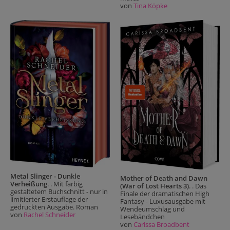
von
Tina Köpke
Metal Slinger - Dunkle
Mother of Death and Dawn
Verheißung
. . Mit farbig
(War of Lost Hearts 3)
. . Das
gestaltetem Buchschnitt - nur in
Finale der dramatischen High
limitierter Erstauflage der
Fantasy - Luxusausgabe mit
gedruckten Ausgabe. Roman
Wendeumschlag und
von
Rachel Schneider
Lesebändchen
von
Carissa Broadbent