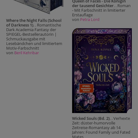
Queen of Faces - Die Königin
der tausend Gesichter
. . Roman
- Mit Farbschnitt in limitierter
Erstauflage
von
Petra Lord
Where the Night Falls (School
of Darkness 1)
. . Romantische
Dark Academia Fantasy der
SPIEGEL-Bestsellerautorin |
Schmuckausgabe mit
Lesebändchen und limitiertem
Motiv-Farbschnitt
von
Beril Kehribar
Wicked Souls (Bd. 2)
. . Verhexte
Zeit: düster-humorvolle
Zeitreise-Romantasy ab 14
Jahren: Found Family und Fated
Mates