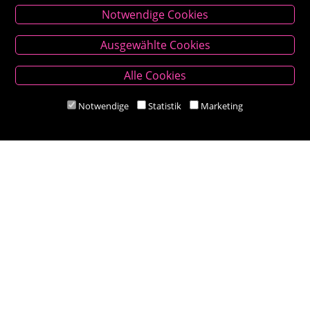
Notwendige Cookies
Kontakt
Ausgewählte Cookies
Besold Buch-Papier
Alle Cookies
Hauptplatz 14, 9300 St. Veit an der Glan
T:
04212/2255
Notwendige
Statistik
Marketing
M:
bestellung@besold.at
www.besold.at
Öffnungszeiten
Mo-Fr 9.00 - 18.00 Uhr
Sa 8.30 - 12.30 Uhr