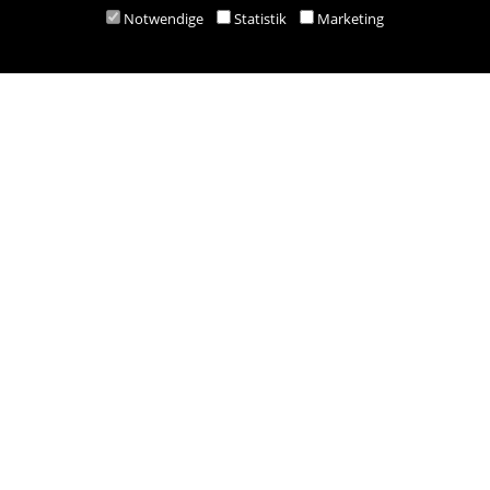
Notwendige
Statistik
Marketing
M:
bestellung@besold.at
www.besold.at
Öffnungszeiten
Mo-Fr 9.00 - 18.00 Uhr
Sa 8.30 - 12.30 Uhr
Zahlungsarten