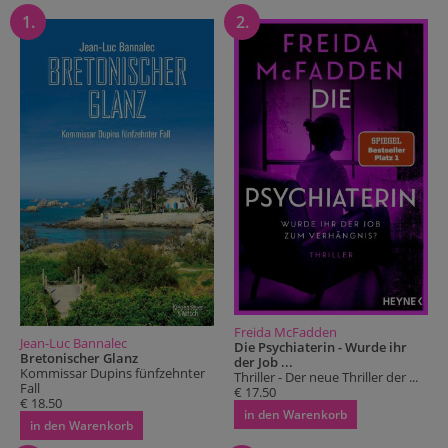
1.
2.
Freida McFadden
Jean-Luc Bannalec
Die Psychiaterin - Wurde ihr
Bretonischer Glanz
der Job ...
Kommissar Dupins fünfzehnter
Thriller - Der neue Thriller der ...
Fall
€ 17.50
€ 18.50
in den Warenkorb
in den Warenkorb