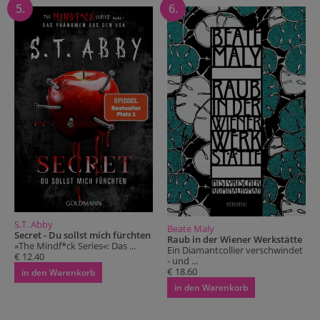
5.
6.
S.T. Abby
Beate Maly
Secret - Du sollst mich fürchten
Raub in der Wiener Werkstätte
»The Mindf*ck Series«: Das ...
Ein Diamantcollier verschwindet
€ 12.40
- und ...
€ 18.60
in den Warenkorb
in den Warenkorb