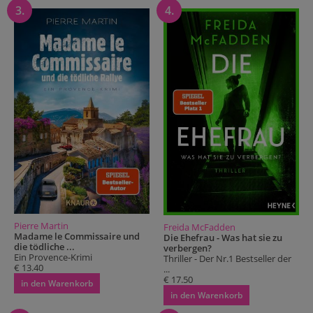
3.
4.
Pierre Martin
Freida McFadden
Madame le Commissaire und
Die Ehefrau - Was hat sie zu
die tödliche ...
verbergen?
Ein Provence-Krimi
Thriller - Der Nr.1 Bestseller der
€ 13.40
...
€ 17.50
in den Warenkorb
in den Warenkorb