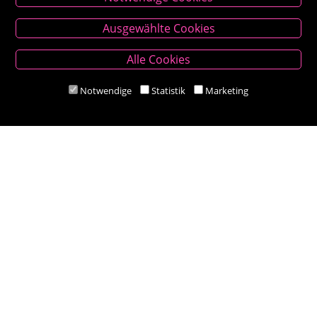
Kontakt
Ausgewählte Cookies
Besold Buch-Papier
Alle Cookies
Hauptplatz 14, 9300 St. Veit an der Glan
T:
04212/2255
Notwendige
Statistik
Marketing
M:
bestellung@besold.at
www.besold.at
Öffnungszeiten
Mo-Fr 9.00 - 18.00 Uhr
Sa 8.30 - 12.30 Uhr