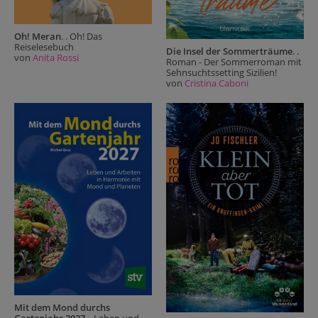
Oh! Meran
. . Oh! Das
Reiselesebuch
Die Insel der Sommerträume
. .
von
Anita Rossi
Roman - Der Sommerroman mit
Sehnsuchtssetting Sizilien!
von
Cristina Caboni
Mit dem Mond durchs
Gartenjahr 2027
. . Leben und