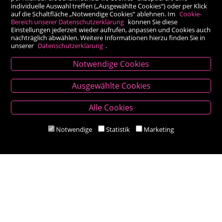
individuelle Auswahl treffen („Ausgewählte Cookies“) oder per Klick
auf die Schaltfläche „Notwendige Cookies“ ablehnen. Im
Cookie-
Bereich unserer Datenschutzerklärung
können Sie diese
Einstellungen jederzeit wieder aufrufen, anpassen und Cookies auch
nachträglich abwählen. Weitere Informationen hierzu finden Sie in
unserer
Datenschutzerklärung
.
Notwendige Cookies
Kontakt
Ausgewählte Cookies
Besold Buch-Papier
Alle Cookies
Hauptplatz 14, 9300 St. Veit an der Glan
T:
04212/2255
Notwendige
Statistik
Marketing
M:
bestellung@besold.at
www.besold.at