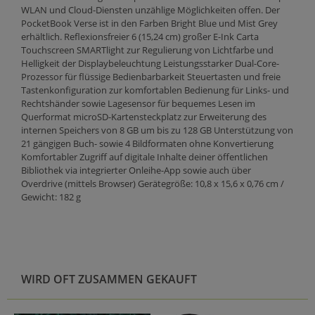
WLAN und Cloud-Diensten unzählige Möglichkeiten offen. Der
PocketBook Verse ist in den Farben Bright Blue und Mist Grey
erhältlich. Reflexionsfreier 6 (15,24 cm) großer E-Ink Carta
Touchscreen SMARTlight zur Regulierung von Lichtfarbe und
Helligkeit der Displaybeleuchtung Leistungsstarker Dual-Core-
Prozessor für flüssige Bedienbarbarkeit Steuertasten und freie
Tastenkonfiguration zur komfortablen Bedienung für Links- und
Rechtshänder sowie Lagesensor für bequemes Lesen im
Querformat microSD-Kartensteckplatz zur Erweiterung des
internen Speichers von 8 GB um bis zu 128 GB Unterstützung von
21 gängigen Buch- sowie 4 Bildformaten ohne Konvertierung
Komfortabler Zugriff auf digitale Inhalte deiner öffentlichen
Bibliothek via integrierter Onleihe-App sowie auch über
Overdrive (mittels Browser) Gerätegröße: 10,8 x 15,6 x 0,76 cm /
Gewicht: 182 g
WIRD OFT ZUSAMMEN GEKAUFT