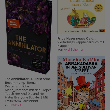
Frida Hases neues Kleid
. .
Vierfarbiges Pappbilderbuch mit
Klappen
von
Axel Scheffler
The Annihilator - Du bist seine
Bestimmung
. . Roman |
Düster_sinnliche
Mafia_Romance mit den Tropes
Touch Her And Die und He
Hates Everyone But Her | Mit
limitiertem Farbschnitt
von
RuNyx