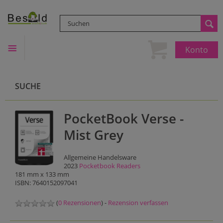
Konto
SUCHE
PocketBook Verse -
Mist Grey
Allgemeine Handelsware
2023
Pocketbook Readers
181 mm x 133 mm
ISBN: 7640152097041
(
0 Rezensionen
) -
Rezension verfassen