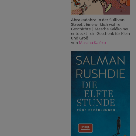
Abrakadabra in der Sullivan
Street
. . Eine wirklich wahre
Geschichte | Mascha Kaléko neu
entdeckt - ein Geschenk für Klein
und Groß!
von
Mascha Kaléko