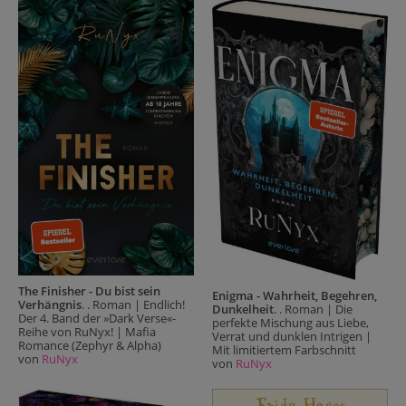
The Finisher - Du bist sein
Enigma - Wahrheit, Begehren,
Verhängnis
. . Roman | Endlich!
Dunkelheit
. . Roman | Die
Der 4. Band der »Dark Verse«-
perfekte Mischung aus Liebe,
Reihe von RuNyx! | Mafia
Verrat und dunklen Intrigen |
Romance (Zephyr & Alpha)
Mit limitiertem Farbschnitt
von
RuNyx
von
RuNyx