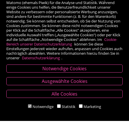
Matomo (ehemals Piwik) für die Analyse und Statistik. Während
einige Cookies uns helfen, die Benutzerfreundlichkeit unserer
Website zu verbessern oder personalisierte Werbung anzuzeigen,
sind andere für bestimmte Funktionen (z. B. für den Warenkorb)
notwendig. Sie können selbst entscheiden, ob Sie der Nutzung von
Cookies zustimmen. Sie können diese nicht notwendigen Cookies
per Klick auf die Schaltfläche „Alle Cookies“ akzeptieren, eine
individuelle Auswahl treffen („Ausgewählte Cookies“) oder per Klick
auf die Schaltfläche „Notwendige Cookies“ ablehnen. Im
Cookie-
Bereich unserer Datenschutzerklärung
können Sie diese
Einstellungen jederzeit wieder aufrufen, anpassen und Cookies auch
nachträglich abwählen. Weitere Informationen hierzu finden Sie in
unserer
Datenschutzerklärung
.
Notwendige Cookies
Kontakt
Ausgewählte Cookies
Besold Buch-Papier
Alle Cookies
Hauptplatz 14, 9300 St. Veit an der Glan
T:
04212/2255
Notwendige
Statistik
Marketing
M:
bestellung@besold.at
www.besold.at