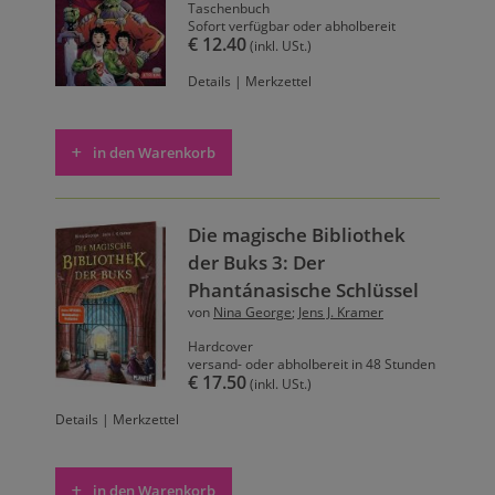
Taschenbuch
Sofort verfügbar oder abholbereit
€ 12.40
(inkl. USt.)
Details
|
Merkzettel
in den Warenkorb
Die magische Bibliothek
der Buks 3: Der
Phantánasische Schlüssel
von
Nina George
;
Jens J. Kramer
Hardcover
versand- oder abholbereit in 48 Stunden
€ 17.50
(inkl. USt.)
Details
|
Merkzettel
in den Warenkorb