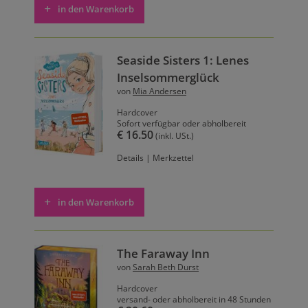
in den Warenkorb
Seaside Sisters 1: Lenes
Inselsommerglück
von
Mia Andersen
Hardcover
Sofort verfügbar oder abholbereit
€ 16.50
(inkl. USt.)
Details
|
Merkzettel
in den Warenkorb
The Faraway Inn
von
Sarah Beth Durst
Hardcover
versand- oder abholbereit in 48 Stunden