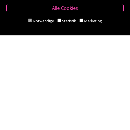
Besold Buch-Papier
Alle Cookies
Hauptplatz 14, 9300 St. Veit an der Glan
T:
04212/2255
Notwendige
Statistik
Marketing
M:
bestellung@besold.at
www.besold.at
Öffnungszeiten
Mo-Fr 9.00 - 18.00 Uhr
Sa 8.30 - 12.30 Uhr
Zahlungsarten