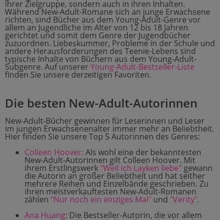
ihrer Zielgruppe, sondern auch in ihren Inhalten.
Während New-Adult-Romane sich an junge Erwachsene
richten, sind Bücher aus dem Young-Adult-Genre vor
allem an Jugendliche im Alter von 12 bis 18 Jahren
gerichtet und somit dem Genre der Jugendbücher
zuzuordnen. Liebeskummer, Probleme in der Schule und
andere Herausforderungen des Teenie-Lebens sind
typische Inhalte von Büchern aus dem Young-Adult-
Subgenre. Auf unserer
Young-Adult-Bestseller-Liste
finden Sie unsere derzeitigen Favoriten.
Die besten New-Adult-Autorinnen
New-Adult-Bücher gewinnen für Leserinnen und Leser
im jungen Erwachsenenalter immer mehr an Beliebtheit.
Hier finden Sie unsere Top 5 Autorinnen des Genres:
Colleen Hoover:
Als wohl eine der bekanntesten
New-Adult-Autorinnen gilt Colleen Hoover. Mit
ihrem Erstlingswerk
"Weil ich Layken liebe"
gewann
die Autorin an großer Beliebtheit und hat seither
mehrere Reihen und Einzelbände geschrieben. Zu
ihren meistverkauftesten New-Adult-Romanen
zählen
"Nur noch ein einziges Mal"
und
"Verity"
.
Ana Huang
: Die Bestseller-Autorin, die vor allem