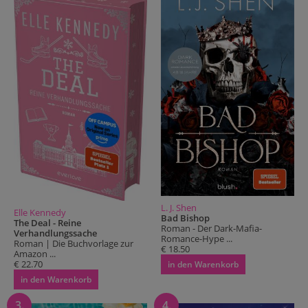
L. J. Shen
Elle Kennedy
Bad Bishop
The Deal - Reine
Roman - Der Dark-Mafia-
Verhandlungssache
Romance-Hype ...
Roman | Die Buchvorlage zur
€ 18.50
Amazon ...
€ 22.70
in den Warenkorb
in den Warenkorb
3.
4.