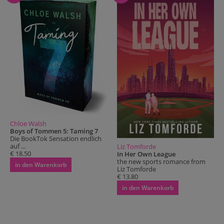
Chloe Walsh
Boys of Tommen 5: Taming 7
Die BookTok Sensation endlich
auf ...
Liz Tomforde
€ 18.50
In Her Own League
the new sports romance from
in den Warenkorb
Liz Tomforde
€ 13.80
in den Warenkorb