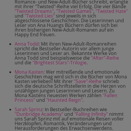
Romance- und New-Adult-Bücher schreibt, erlangte
mit ihrer "Twisted"-Reihe viel Erfolg. Die vier Bände
"Twisted Dreams"
,
"Twisted Games"
,
"Twisted Hate"
und
"Twisted Lies"
sind jeweils in sich
abgeschlossene Geschichten. Die Leserinnen und
Leser von Ana Huangs Büchern dürfen sich bei
ihren bisherigen New-Adult-Romanen auf ein
Happy End freuen.
Anna Todd
: Mit ihren New-Adult-Romanreihen
spricht die Bestseller-Autorin vor allem junge
Leserinnen und Leser an. Bekannte Werke von
Anna Todd sind beispielsweise die
"After"-Reihe
und die
"Brightest Stars"-Trilogie
.
Mona Kasten
: Wer mitreißende und emotionale
Geschichten mag wird sich in die Bücher von Mona
Kasten verlieben! Mit ihrer
"Save"-Reihe
schrieb
sich die deutsche Schriftstellerin in die Herzen von
unzähligen jungen Leserinnen und Lesern. Zu
Mona Kastens neuesten Werken zählen
"Fallen
Princess"
und
"Haunted Reign"
.
Sarah Sprinz
: In Bestseller-Buchreihen wie
"Dunbridge Academy"
und
"Falling Infinity"
nimmt
uns Sarah Sprinz mit auf emotionale Reisen voller
Herzklopfen, Romantik, Veränderungen und
Herausforderungen des Erwachsenwerdens.